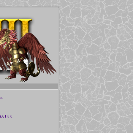
w.
A 1.8.0.