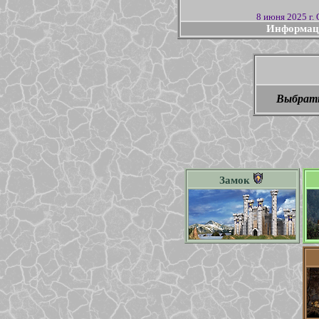
8 июня 2025 г.
Информаци
11-14 февраля 2025 г. До
14 января 
Выбрат
9 января 2025 г. Обнов
8 января 2025
1
Замок
1 янв
31 декаб
14 и
25 августа 2021 г. О
17 июня
27 