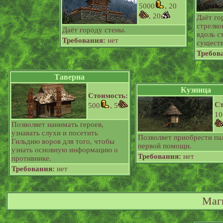
5000
, 20
, 20
Даёт го
стрелко
Даёт городу стены.
вдоль с
Требования:
нет
существ
Требов
Таверна
Кузница
Стоимость:
Ст
500
, 5
10
Позволяет нанимать героев,
узнавать слухи и посетить
Позволяет приобрести па
Гильдию воров для того, чтобы
первой помощи.
узнать основную информацию о
Требования:
нет
противнике.
Требования:
нет
Маг