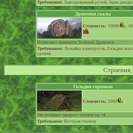
Требования:
Заколдованный ручей, Арка дендр
Драконьи скалы
Стоимость:
10000
, 30
Позволяет нанимать Зелёных Драконов.
Требования:
Лужайка единорогов, Гильдия маго
уровня
Строения,
Гильдия горняков
Стоимость:
1000
Увеличивает прирост гномов на +4.
Требования:
Коттедж гномов