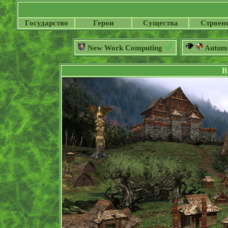
Государство
Герои
Существа
Строен
New Work Computing
Autum
В