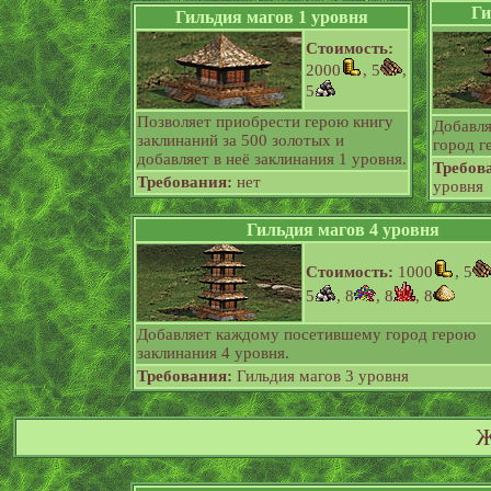
Ги
Гильдия магов 1 уровня
Стоимость:
2000
, 5
,
5
Позволяет приобрести герою книгу
Добавл
заклинаний за 500 золотых и
город г
добавляет в неё заклинания 1 уровня.
Требов
Требования:
нет
уровня
Гильдия магов 4 уровня
Стоимость:
1000
, 5
5
, 8
, 8
, 8
Добавляет каждому посетившему город герою
заклинания 4 уровня.
Требования:
Гильдия магов 3 уровня
Ж