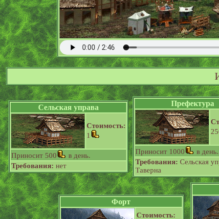
Префектура
Сельская управа
Ст
Стоимость:
25
1
Приносит 1000
в день.
Приносит 500
в день.
Требования:
Сельская уп
Требования:
нет
Таверна
Форт
Стоимость: