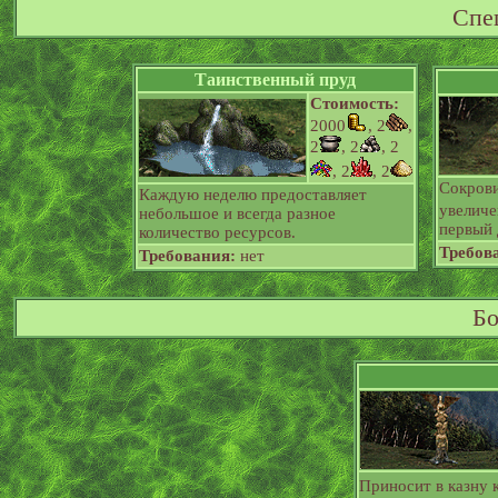
Спе
Таинственный пруд
Стоимость:
2000
, 2
,
2
, 2
, 2
, 2
, 2
Сокров
Каждую неделю предоставляет
увеличе
небольшое и всегда разное
первый 
количество ресурсов.
Требов
Требования:
нет
Бо
Приносит в казну 