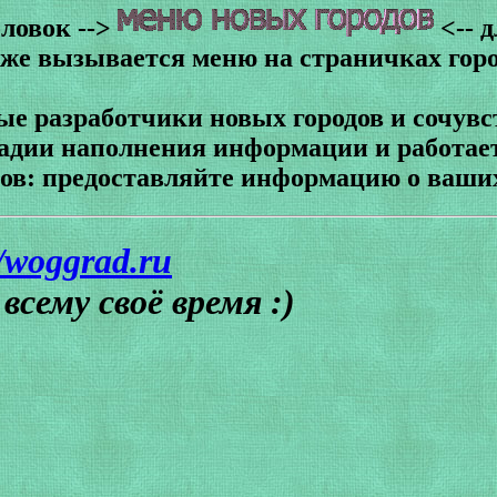
оловок -->
<-- 
же вызывается меню на страничках гор
е разработчики новых городов и сочув
тадии наполнения информации и работает
дов: предоставляйте информацию о ваших
//woggrad.ru
всему своё время :)