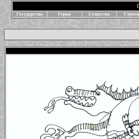
Государство
Герои
Существа
Строе