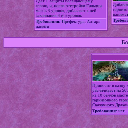
Даёт 1 Защиты посещающему
Добавл
герою, и, после отстройки Гильдии
гарнизо
магов 3 уровня, добавляет к ней
нанимат
заклинания 4 и 5 уровня.
Требов
Требования:
Префектура, Алтарь
памяти
Бо
Приносит в казну 
увеличивает на 50
на 10 баллов маст
гарнизонного геро
Сказочного Дракон
Требования:
нет