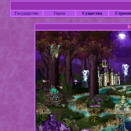
Государство
Герои
Существа
Строен
В