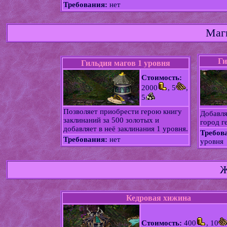
Требования:
нет
Маг
Ги
Гильдия магов 1 уровня
Стоимость:
2000
, 5
,
5
Позволяет приобрести герою книгу
Добавл
заклинаний за 500 золотых и
город г
добавляет в неё заклинания 1 уровня.
Требов
Требования:
нет
уровня
Ж
Кедровая хижина
Стоимость:
400
, 10