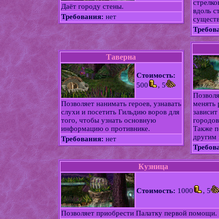
стрелко
Даёт городу стены.
вдоль с
Требования:
нет
существ
Требов
Таверна
Стоимость:
500
, 5
Позволя
Позволяет нанимать героев, узнавать
менять 
слухи и посетить Гильдию воров для
зависит
того, чтобы узнать основную
городов
информацию о противнике.
Также п
другим 
Требования:
нет
Требов
Кузница
Стоимость:
1000
, 5
Позволяет приобрести Палатку первой помощи.