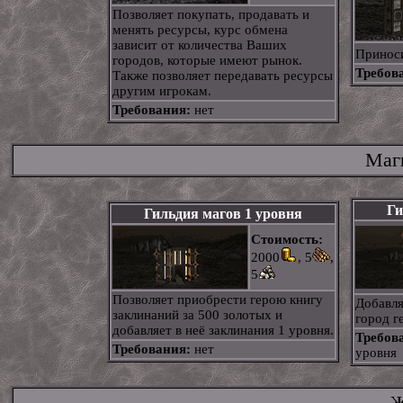
Позволяет покупать, продавать и
менять ресурсы, курс обмена
зависит от количества Ваших
Принос
городов, которые имеют рынок.
Требов
Также позволяет передавать ресурсы
другим игрокам.
Требования:
нет
Маг
Ги
Гильдия магов 1 уровня
Стоимость:
2000
, 5
,
5
Позволяет приобрести герою книгу
Добавл
заклинаний за 500 золотых и
город г
добавляет в неё заклинания 1 уровня.
Требов
Требования:
нет
уровня
Ж