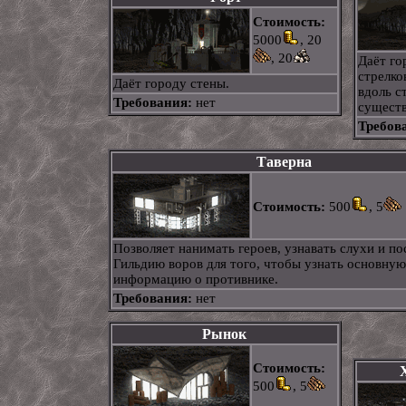
Стоимость:
5000
, 20
, 20
Даёт го
стрелко
Даёт городу стены.
вдоль с
Требования:
нет
существ
Требов
Таверна
Стоимость:
500
, 5
Позволяет нанимать героев, узнавать слухи и по
Гильдию воров для того, чтобы узнать основную
информацию о противнике.
Требования:
нет
Рынок
Стоимость:
500
, 5