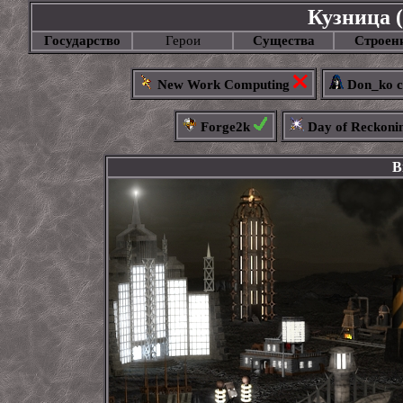
Кузница 
Государство
Герои
Существа
Строен
New Work Computing
Don_ko c
Forge2k
Day of Reckoni
В