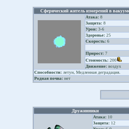
Сферический житель измерений в вакуум
Атака:
8
Защита:
8
Урон:
3-6
Здоровье:
25
Скорость:
6
Прирост:
7
Стоимость:
200
Движение:
воздух
Способности:
летун, Медленная деградация.
Родная почва:
нет
Дружинники
Атака:
10
Защита:
12