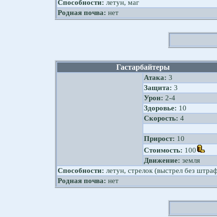
Способности:
летун, маг
Родная почва:
нет
Гастарбайтеры
Атака:
3
Защита:
3
Урон:
2-4
Здоровье:
10
Скорость:
4
Прирост:
10
Стоимость:
100
Движение:
земля
Способности:
летун, стрелок (выстрел без штраф
Родная почва:
нет