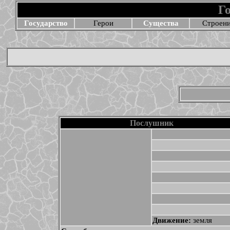
Г
Государство
Герои
Существа
Строен
Послушник
Движение:
земля