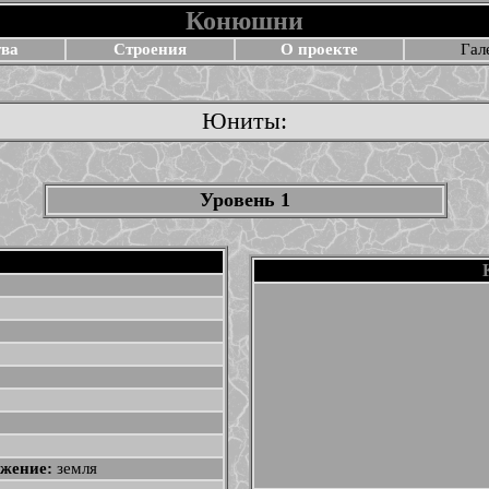
Конюшни
тва
Строения
О проекте
Гал
Юниты:
Уровень 1
жение:
земля