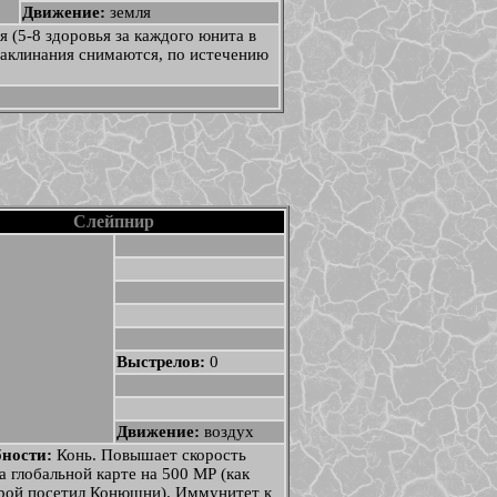
Движение:
земля
я (5-8 здоровья за каждого юнита в
 заклинания снимаются, по истечению
Слейпнир
Выстрелов:
0
Движение:
воздух
бности:
Конь. Повышает скорость
а глобальной карте на 500 МР (как
ерой посетил Конюшни). Иммунитет к