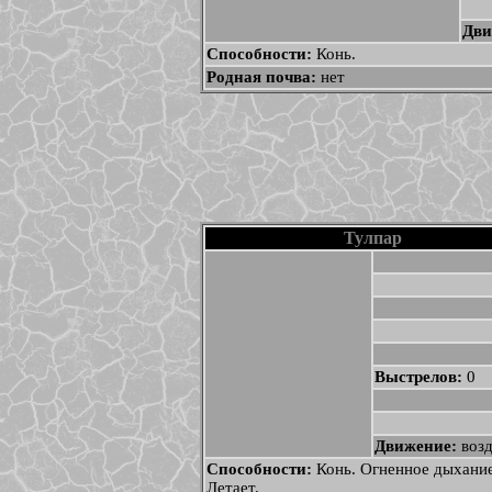
Дви
Способности:
Конь.
Родная почва:
нет
Тулпар
Выстрелов:
0
Движение:
воз
Способности:
Конь. Огненное дыхание
Летает.