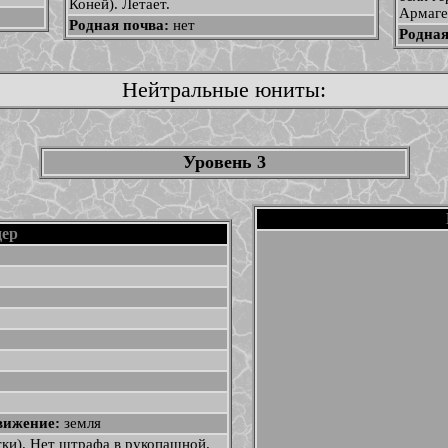
Коней). Летает.
Армаге
Родная почва:
нет
Родная
Нейтральные юниты:
Уровень 3
дер
вижение:
земля
етки). Нет штрафа в рукопашной.