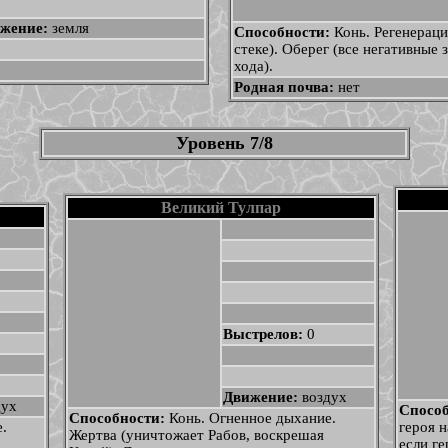
жение:
земля
Способности:
Конь. Регенераци
стеке). Оберег (все негативные
хода).
Родная почва:
нет
Уровень 7/8
Великий Тулпар
Выстрелов:
0
Движение:
воздух
дух
Спосо
Способности:
Конь. Огненное дыхание.
.
героя н
Жертва (уничтожает Рабов, воскрешая
если г