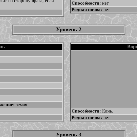
жит на сторону врага, если
Способности:
нет
Родная почва:
нет
Уровень 2
нь
Вор
жение:
земля
Способности:
Конь.
Родная почва:
нет
Уровень 3