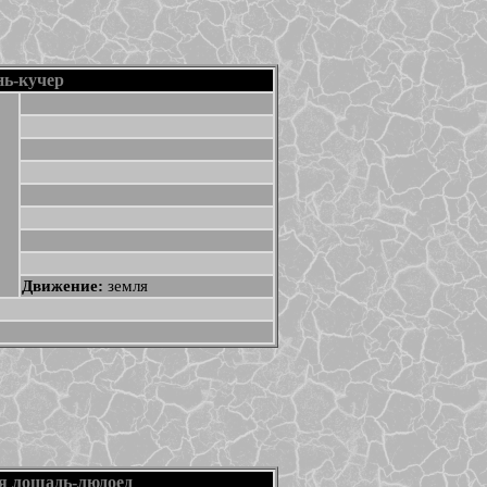
нь-кучер
Движение:
земля
я лошадь-людоед