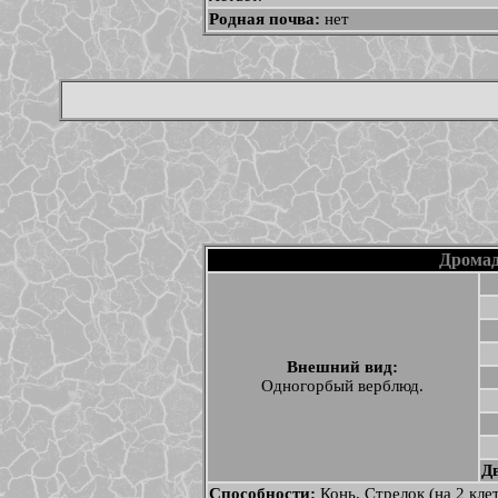
Родная почва:
нет
Дрома
Внешний вид:
Одногорбый верблюд.
Д
Способности:
Конь. Стрелок (на 2 кл