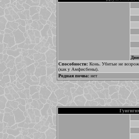
Дви
Способности:
Конь. Убитые не возрож
(как у Амфисбены).
Родная почва:
нет
Гуигнгн