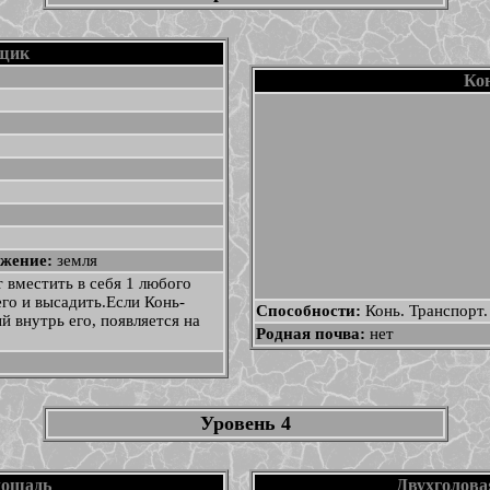
зщик
Ко
жение:
земля
 вместить в себя 1 любого
его и высадить.Если Конь-
Способности:
Конь. Транспорт.
 внутрь его, появляется на
Родная почва:
нет
Уровень 4
лошадь
Двухголова