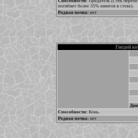
Способности:
Предатель (Стек перебе
погибнет более 35% юнитов в стеке).
Родная почва:
нет
Гнедой ко
Дви
Способности:
Конь.
Родная почва:
нет