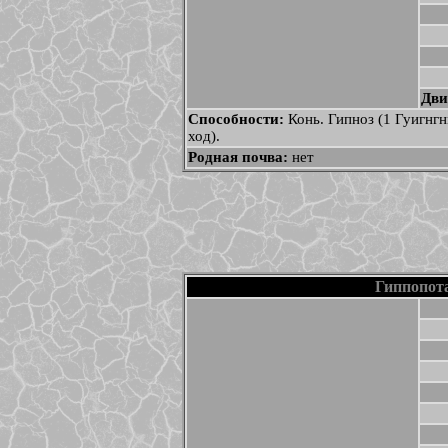
Дви
Способности:
Конь. Гипноз (1 Гуигнгн
ход).
Родная почва:
нет
Гиппопот