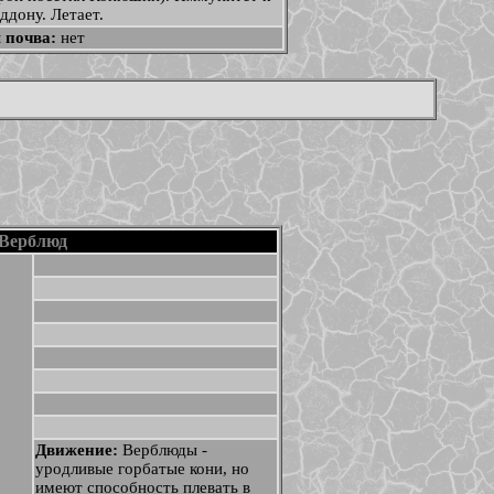
ддону. Летает.
 почва:
нет
Верблюд
Движение:
Верблюды -
уродливые горбатые кони, но
имеют способность плевать в