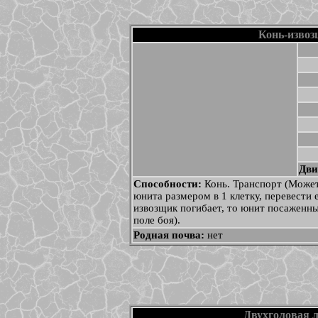
Конь-изво
Дви
Способности:
Конь. Транспорт (Может
юнита размером в 1 клетку, перевести 
извозщик погибает, то юнит посаженный
поле боя).
Родная почва:
нет
Двухголовая 