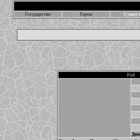
Государство
Герои
Сущес
Раб
Дви