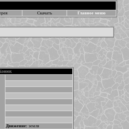
ерея
Скачать
Главное меню
Конюх
Движение:
земля