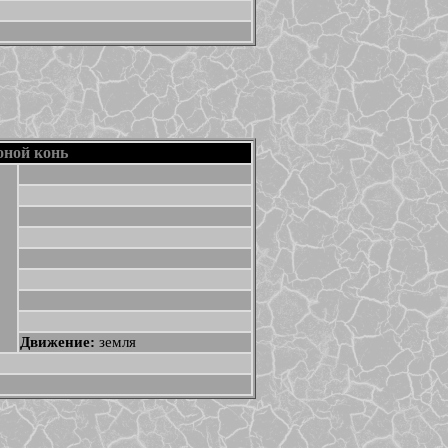
оной конь
Движение:
земля