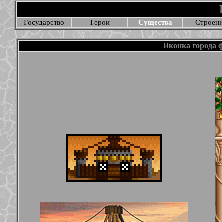
Государство
Герои
Существа
Строен
Иконка города ф